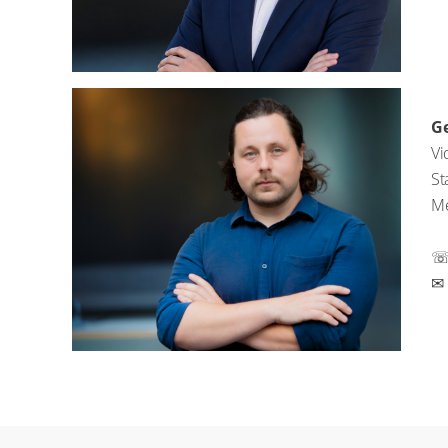
Ge
Vi
St
(fr
☏ 
✉ 