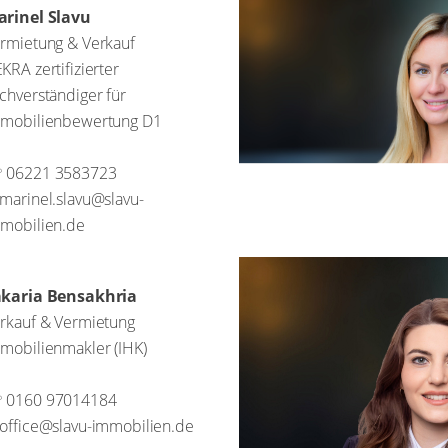
rinel Slavu
rmietung & Verkauf
KRA zertifizierter
chverständiger für
mobilienbewertung D1
06221 3583723
marinel.slavu@slavu-
mobilien.de
karia Bensakhria
rkauf & Vermietung
mobilienmakler (IHK)
0160 97014184
office@slavu-immobilien.de