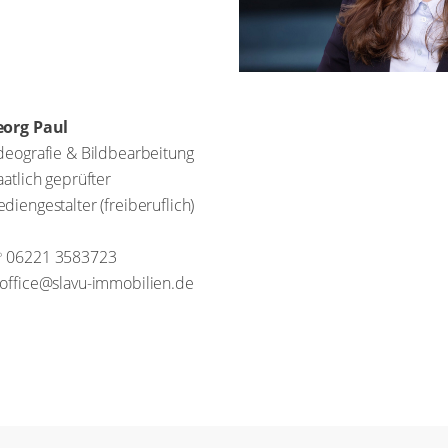
org Paul
deografie & Bildbearbeitung
aatlich geprüfter Mediengestalter
eiberuflich)
06221 3583723
office@slavu-immobilien.de