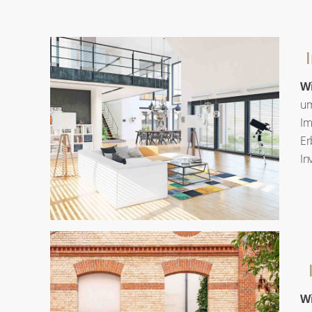
Wi
u
Im
E
In
Wi