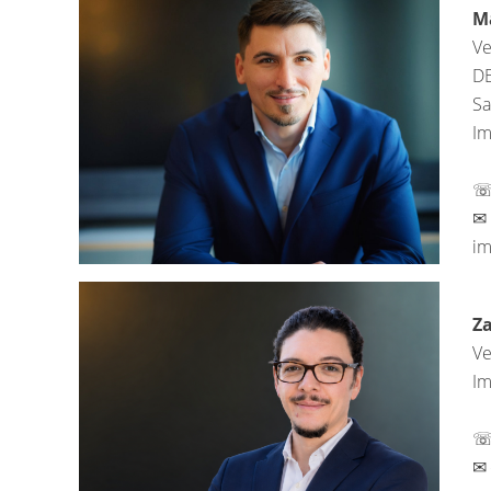
Ma
Ve
DE
Sa
Im
☏ 
✉ 
im
Za
Ve
Im
☏ 
✉ 