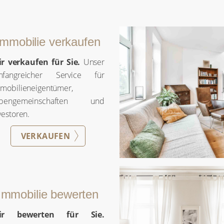
Immobilie verkaufen
r verkaufen für Sie.
Unser
mfangreicher Service für
mobilieneigentümer,
rbengemeinschaften und
vestoren.
VERKAUFEN
Immobilie bewerten
r bewerten für Sie.
Ermitteln