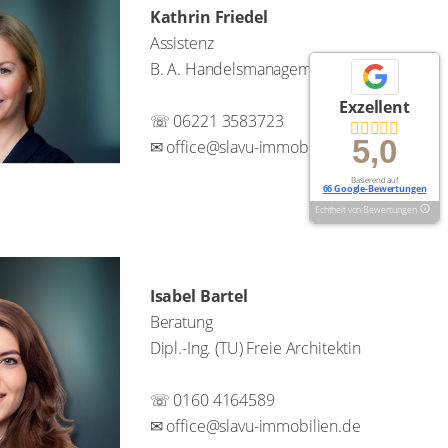
Kathrin Friedel
Assistenz
B. A. Handelsmanagement
Exzellent
☏ 06221 3583723
5,0
✉ office@slavu-immobilien.de
Basierend auf
66 Google-Bewertungen
Echtheit von Bewertungen
Isabel Bartel
Beratung
Dipl.-Ing. (TU) Freie Architektin
☏ 0160 4164589
✉ office@slavu-immobilien.de