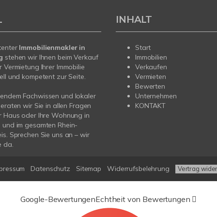
L
INHALT
tenter
Immobilienmakler in
Start
rg
stehen wir Ihnen beim Verkauf
Immobilien
r Vermietung Ihrer Immobilie
Verkaufen
ell und kompetent zur Seite.
Vermieten
Bewerten
sendem Fachwissen und lokaler
Unternehmen
beraten wir Sie in allen Fragen
KONTAKT
r Haus oder Ihre Wohnung in
g und im gesamten Rhein-
is. Sprechen Sie uns an – wir
e da.
pressum
Datenschutz
Sitemap
Widerrufsbelehrung
Vertrag wide
Google-Bewertungen
Echtheit von Bewertungen