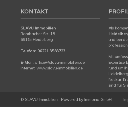
KONTAKT
PROFI
SLAVU Immobilien
Als kompe
Rohrbacher Str. 18
Heidelbe
69115 Heidelberg
und bei de
profession
Telefon:
06221 3583723
Mit umfas
E-Mail:
office@slavu-immobilien.de
Expertise 
Internet:
www.slavu-immobilien.de
rund um Ih
Heidelber
Neckar-Kre
sind für Si
© SLAVU Immobilien
Powered by Immonia GmbH
Im