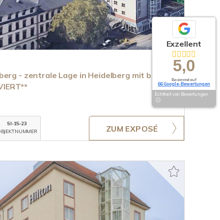
Exzellent
5,0
erg - zentrale Lage in Heidelberg mit bester
Basierend auf
66 Google-Bewertungen
VIERT**
Echtheit von Bewertungen
SI-15-23
ZUM EXPOSÉ
BJEKTNUMMER