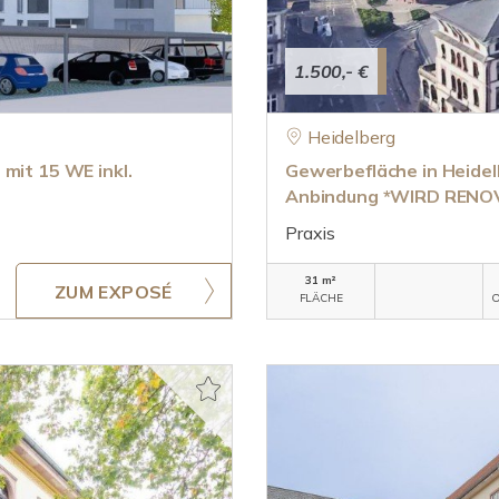
1.500,- €
Heidelberg
it 15 WE inkl.
Gewerbefläche in Heidelb
Anbindung *WIRD RENO
Praxis
31 m²
ZUM EXPOSÉ
FLÄCHE
O