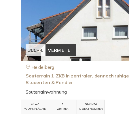
300,- €
VERMIETET
Heidelberg
Souterrain 1-ZKB in zentraler, dennoch ruhiger
Studenten & Pendler
Souterrainwohnung
40 m²
1
SI-26-24
WOHNFLÄCHE
ZIMMER
OBJEKTNUMMER