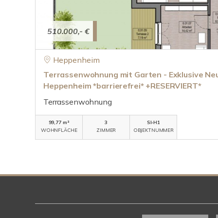
510.000,- €
Heppenheim
Terrassenwohnung mit Garten - Exklusive Neu
Heppenheim *barrierefrei* +RESERVIERT*
Terrassenwohnung
99,77 m²
3
SI-H1
WOHNFLÄCHE
ZIMMER
OBJEKTNUMMER