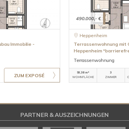
490.000,- €
Heppenheim
bau Immobilie -
Terrassenwohnung mit Ga
Heppenheim *barrierefr
Terrassenwohnung
93,38 m²
3
ZUM EXPOSÉ
WOHNFLÄCHE
ZIMMER
O
PARTNER & AUSZEICHNUNGEN