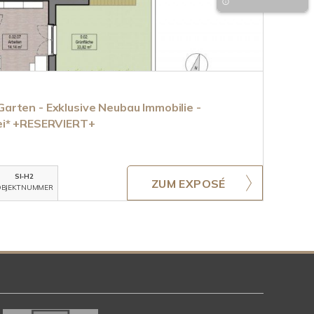
rten - Exklusive Neubau Immobilie -
ei* +RESERVIERT+
SI-H2
ZUM EXPOSÉ
BJEKTNUMMER