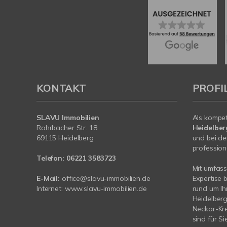
KONTAKT
PROFI
SLAVU Immobilien
Als kompe
Rohrbacher Str. 18
Heidelbe
69115 Heidelberg
und bei de
profession
Telefon:
06221 3583723
Mit umfas
E-Mail:
office@slavu-immobilien.de
Expertise 
Internet:
www.slavu-immobilien.de
rund um Ih
Heidelber
Neckar-Kre
sind für Si