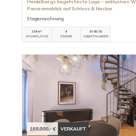
Heidelbergs begehrteste Lage – exklusives 
Panoramablick auf Schloss & Neckar
Etagenwohnung
118 m²
4
SI-35-25
WOHNFLÄCHE
ZIMMER
OBJEKTNUMMER
185.000,- €
VERKAUFT