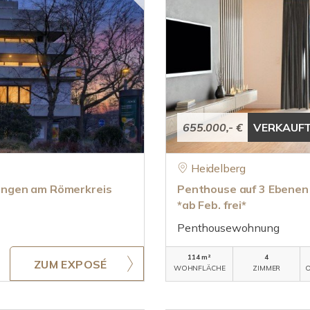
655.000,- €
VERKAUF
Heidelberg
ungen am Römerkreis
Penthouse auf 3 Ebenen 
*ab Feb. frei*
Penthousewohnung
114 m²
4
ZUM EXPOSÉ
WOHNFLÄCHE
ZIMMER
O