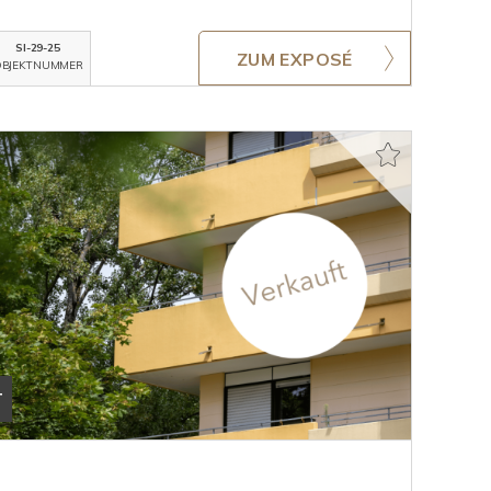
SI-29-25
ZUM EXPOSÉ
BJEKTNUMMER
T