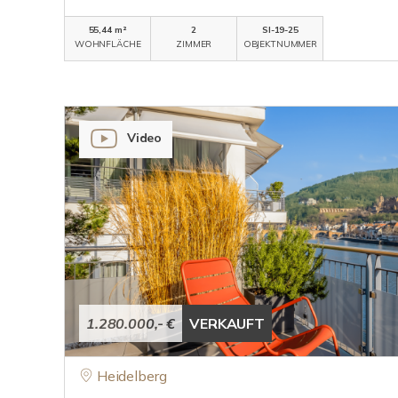
55,44 m²
2
SI-19-25
WOHNFLÄCHE
ZIMMER
OBJEKTNUMMER
Video
1.280.000,- €
VERKAUFT
Heidelberg