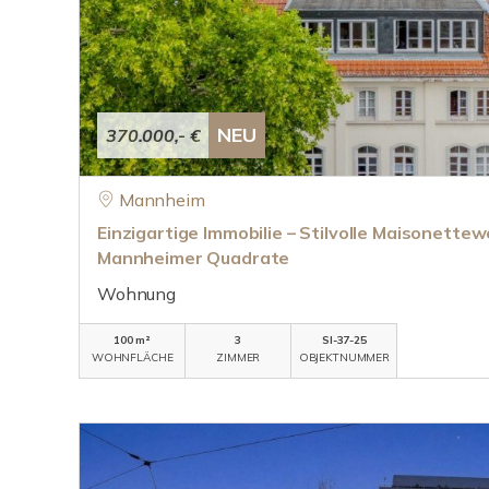
NEU
370.000,- €
Mannheim
Einzigartige Immobilie – Stilvolle Maisonett
Mannheimer Quadrate
Wohnung
100 m²
3
SI-37-25
WOHNFLÄCHE
ZIMMER
OBJEKTNUMMER