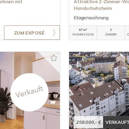
Wohnen mit
Attraktive 2-Zimmer-Wo
Handschuhsheim
Etagenwohnung
67 m²
2
ZUM EXPOSÉ
WOHNFLÄCHE
ZIMMER
O
258.000,- €
VERKAUF