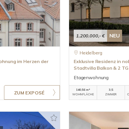
NEU
1.200.000,- €
Heidelberg
ewohnung im Herzen der
Exklusive Residenz in n
Stadtvilla Balkon & 2 TG
Etagenwohnung
140,56 m²
3,5
ZUM EXPOSÉ
WOHNFLÄCHE
ZIMMER
O