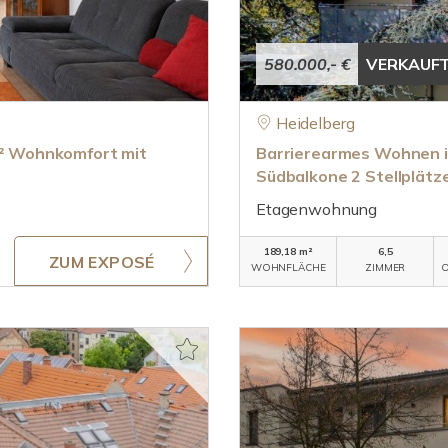
580.000,- €
VERKAUF
Heidelberg
 m² Wohnkomfort mit
Barrierearmes Wohnen in
Südbalkone 2 Stellplätz
Etagenwohnung
189,18 m²
6,5
ZUM EXPOSÉ
WOHNFLÄCHE
ZIMMER
O