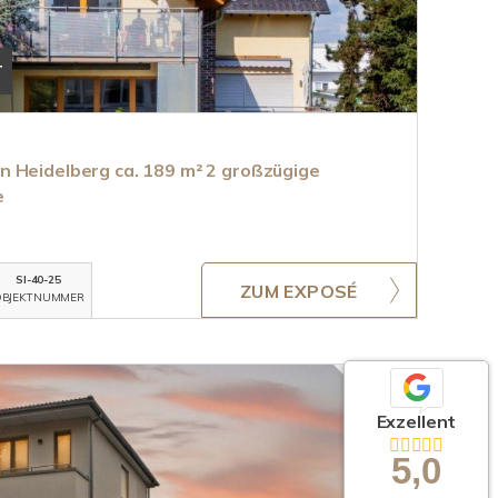
T
 Heidelberg ca. 189 m² 2 großzügige
e
SI-40-25
ZUM EXPOSÉ
BJEKTNUMMER
Exzellent
5,0