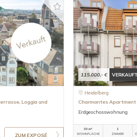
115.000,- €
VERKAUF
Heidelberg
terrasse, Loggia und
Charmantes Apartment 
Erdgeschosswohnung
30 m²
1
WOHNFLÄCHE
ZIMMER
O
ZUM EXPOSÉ