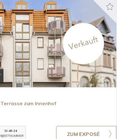
T
Terrasse zum Innenhof
SI-49-24
ZUM EXPOSÉ
BJEKTNUMMER