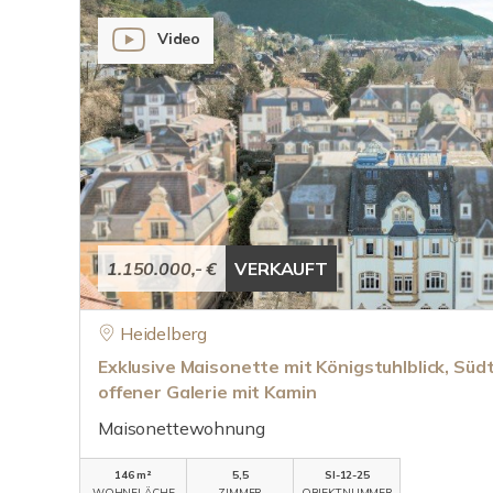
Video
1.150.000,- €
VERKAUFT
Heidelberg
Exklusive Maisonette mit Königstuhlblick, Süd
offener Galerie mit Kamin
Maisonettewohnung
146 m²
5,5
SI-12-25
WOHNFLÄCHE
ZIMMER
OBJEKTNUMMER