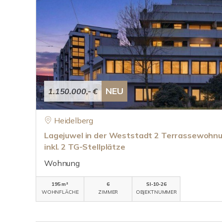
NEU
1.150.000,- €
Heidelberg
Lagejuwel in der Weststadt 2 Terrassewohn
inkl. 2 TG-Stellplätze
Wohnung
195 m²
6
SI-10-26
WOHNFLÄCHE
ZIMMER
OBJEKTNUMMER