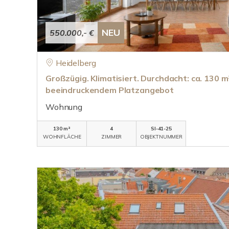
NEU
550.000,- €
Heidelberg
Großzügig. Klimatisiert. Durchdacht: ca. 130
beeindruckendem Platzangebot
Wohnung
130 m²
4
SI-41-25
WOHNFLÄCHE
ZIMMER
OBJEKTNUMMER