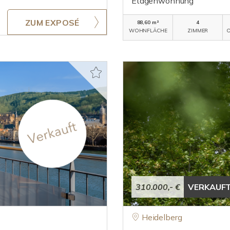
Etagenwohnung
ZUM EXPOSÉ
88,60 m²
4
WOHNFLÄCHE
ZIMMER
O
310.000,- €
VERKAUF
Heidelberg