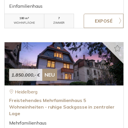
Einfamilienhaus
180 m²
7
WOHNFLÄCHE
ZIMMER
NEU
1.850.000,- €
Heidelberg
Freistehendes Mehrfamilienhaus 5
Wohneinheiten - ruhige Sackgasse in zentraler
Lage
Mehrfamilienhaus