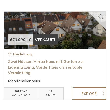
670.000,- €
VERKAUFT
Heidelberg
Zwei Häuser: Hinterhaus mit Garten zur
Eigennutzung, Vorderhaus als rentable
Vermietung
Mehrfamilienhaus
281,22 m²
12
WOHNFLÄCHE
ZIMMER