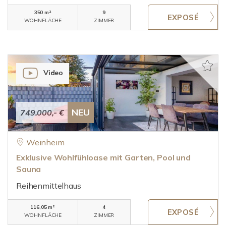
350 m²
9
WOHNFLÄCHE
ZIMMER
Video
NEU
749.000,- €
Weinheim
Exklusive Wohlfühloase mit Garten, Pool und
Sauna
Reihenmittelhaus
116,05 m²
4
WOHNFLÄCHE
ZIMMER