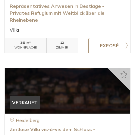
Repräsentatives Anwesen in Bestlage -
Privates Refugium mit Weitblick über die
Rheinebene
Villa
383 m²
12
WOHNFLÄCHE
ZIMMER
VERKAUFT
Heidelberg
Zeitlose Villa vis-à-vis dem Schloss -