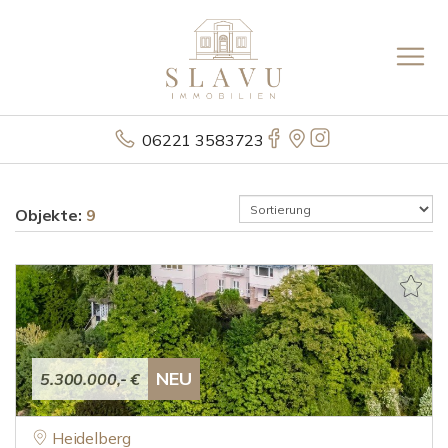
06221 3583723
Objekte:
9
NEU
5.300.000,- €
Heidelberg