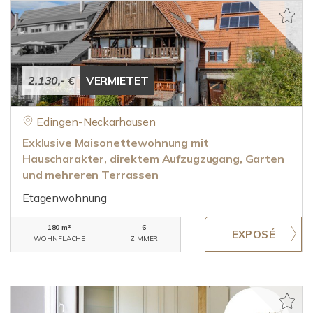
2.130,- €
VERMIETET
Edingen-Neckarhausen
Exklusive Maisonettewohnung mit
Hauscharakter, direktem Aufzugzugang, Garten
und mehreren Terrassen
Etagenwohnung
180 m²
6
WOHNFLÄCHE
ZIMMER