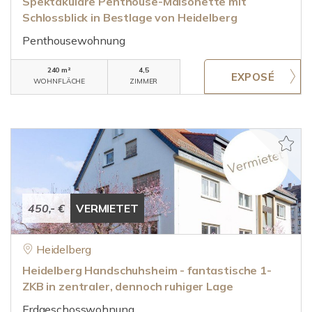
Spektakuläre Penthouse-Maisonette mit
Schlossblick in Bestlage von Heidelberg
Penthousewohnung
240 m²
4,5
WOHNFLÄCHE
ZIMMER
450,- €
VERMIETET
Heidelberg
Heidelberg Handschuhsheim - fantastische 1-
ZKB in zentraler, dennoch ruhiger Lage
Erdgeschosswohnung