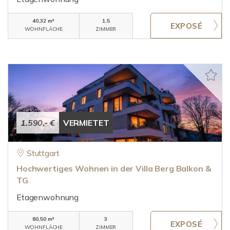
40,32 m²
1,5
WOHNFLÄCHE
ZIMMER
1.590,- €
VERMIETET
Stuttgart
Hochwertiges Wohnen in der Villa Berg Balkon &
TG
Etagenwohnung
80,50 m²
3
WOHNFLÄCHE
ZIMMER