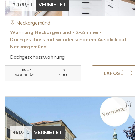
1.100,- €
VERMIETET
Neckargemünd
Wohnung Neckargemünd - 2-Zimmer-
Dachgeschoss mit wunderschönem Ausblick auf
Neckargemünd
Dachgeschosswohnung
85 m²
2
WOHNFLÄCHE
ZIMMER
460,- €
VERMIETET