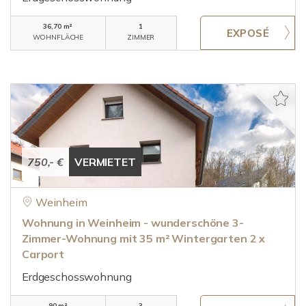
36,70 m²
1
WOHNFLÄCHE
ZIMMER
750,- €
VERMIETET
Weinheim
Wohnung in Weinheim - wunderschöne 3-
Zimmer-Wohnung mit 35 m² Wintergarten 2 x
Carport
Erdgeschosswohnung
90 m²
3