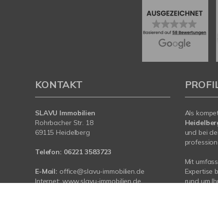
KONTAKT
PROFI
SLAVU Immobilien
Als kompe
Rohrbacher Str. 18
Heidelbe
69115 Heidelberg
und bei de
profession
Telefon:
06221 3583723
Mit umfas
E-Mail:
office@slavu-immobilien.de
Expertise 
Internet:
www.slavu-immobilien.de
rund um Ih
Heidelber
Neckar-Kre
sind für Si