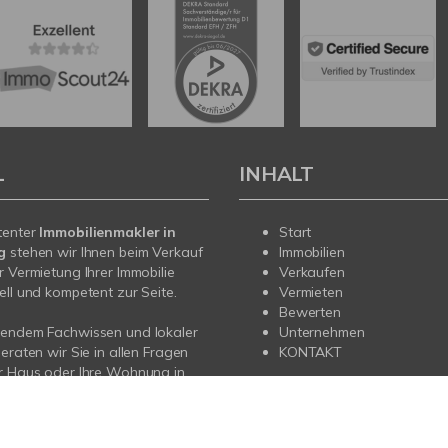
L
INHALT
tenter
Immobilienmakler in
Start
rg
stehen wir Ihnen beim Verkauf
Immobilien
r Vermietung Ihrer Immobilie
Verkaufen
ell und kompetent zur Seite.
Vermieten
Bewerten
sendem Fachwissen und lokaler
Unternehmen
beraten wir Sie in allen Fragen
KONTAKT
r Haus oder Ihre Wohnung in
g und im gesamten Rhein-
is. Sprechen Sie uns an – wir
e da.