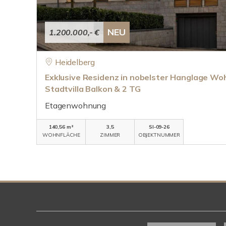
NEU
1.200.000,- €
Heidelberg
Exklusive Residenz in nobelster Hanglage Woh
Stadtvilla Balkon & 2 TG
Etagenwohnung
140,56 m²
3,5
SI-09-26
WOHNFLÄCHE
ZIMMER
OBJEKTNUMMER