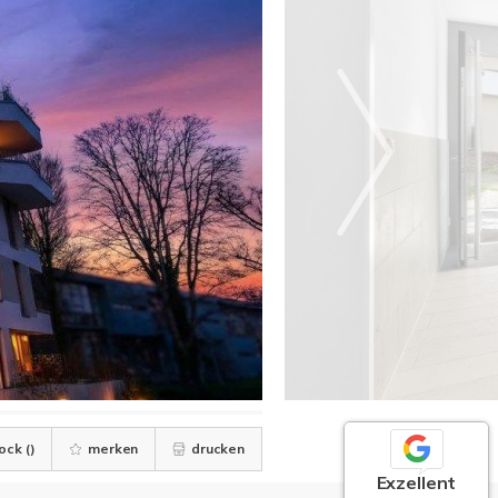
ock (
)
merken
drucken
Exzellent