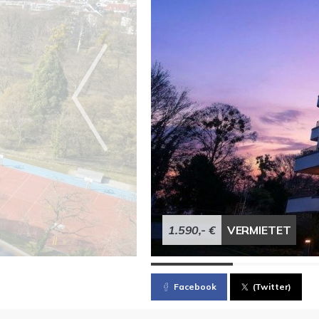
1.590,- €
VERMIETET
Facebook
(Twitter)