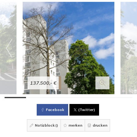
137.500,- €
Facebook
(Twitter)
Notizblock (
)
merken
drucken