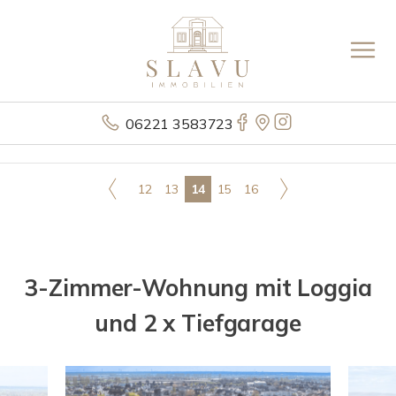
06221 3583723
12
13
14
15
16
3-Zimmer-Wohnung mit Loggia
und 2 x Tiefgarage