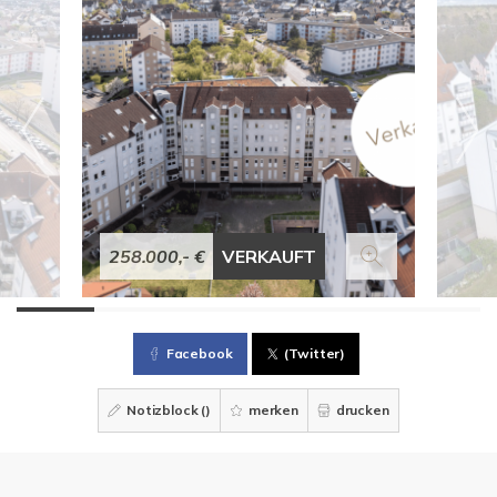
258.000,- €
VERKAUFT
Facebook
(Twitter)
Notizblock (
)
merken
drucken