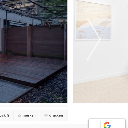
ock (
)
merken
drucken