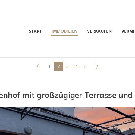
START
IMMOBILIEN
VERKAUFEN
VERMI
1
2
3
4
5
nhof mit großzügiger Terrasse und T