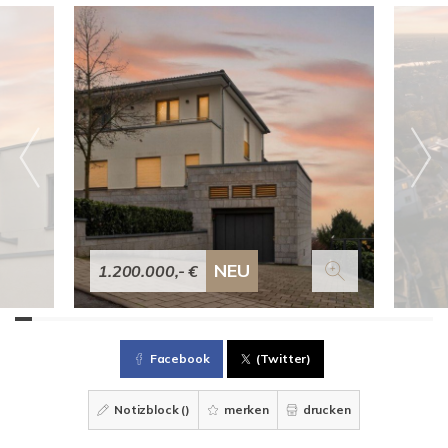
NEU
1.200.000,- €
Facebook
(Twitter)
Notizblock (
)
merken
drucken