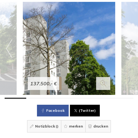
137.500,- €
Facebook
(Twitter)
Notizblock (
)
merken
drucken