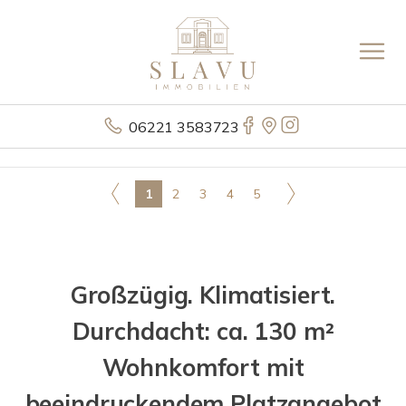
06221 3583723
1
2
3
4
5
Großzügig. Klimatisiert.
Durchdacht: ca. 130 m²
Wohnkomfort mit
beeindruckendem Platzangebot