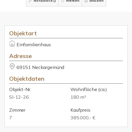
Notizblock (
)
merken
drucken
Objektart
Einfamilienhaus
Adresse
69151 Neckargemünd
Objektdaten
Objekt-Nr.
Wohnfläche
(ca.)
SI-12-26
180 m²
Zimmer
Kaufpreis
7
385.000,- €