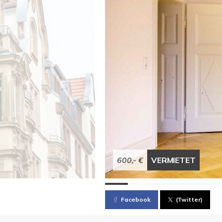
600,- €
VERMIETET
Facebook
(Twitter)