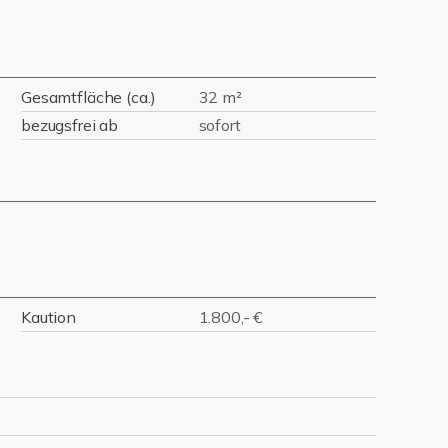
Gesamtfläche (ca.)
32 m²
bezugsfrei ab
sofort
Kaution
1.800,- €