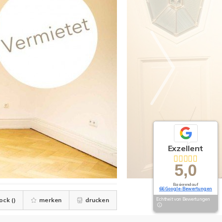
Exzellent
5,0
Basierend auf
66 Google-Bewertungen
ock (
)
merken
drucken
Echtheit von Bewertungen