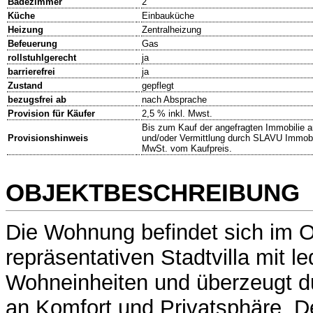
Badezimmer
2
Küche
Einbauküche
Heizung
Zentralheizung
Befeuerung
Gas
rollstuhlgerecht
ja
barrierefrei
ja
Zustand
gepflegt
bezugsfrei ab
nach Absprache
Provision für Käufer
2,5 % inkl. Mwst.
Bis zum Kauf der angefragten Immobilie ar
Provisionshinweis
und/oder Vermittlung durch SLAVU Immobili
MwSt. vom Kaufpreis.
OBJEKTBESCHREIBUNG
Die Wohnung befindet sich im 
repräsentativen Stadtvilla mit le
Wohneinheiten und überzeugt d
an Komfort und Privatsphäre. D