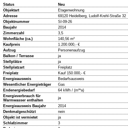
Status
Neu
Objektart
Etagenwohnung
Adresse
69120 Heidelberg, Ludolf-Krehl-Straße 32
Objektnummer
SI-09-26
Baujahr
2014
Zimmerzahl
3,5
Wohnfläche (ca.)
140,56 m²
Kaufpreis
1.200.000,- €
Aufzug
Personenaufzug
Balkon / Terrasse
ja
Stellplätze
ja
Stellplatzart
Freiplatz
Freiplatz
Kauf 150.000,- €
Energieausweis
Bedarfsausweis
Wesentlicher Energieträger
Gas
Endenergiebedarf
64 kWh / (m²*a)
Energieverbrauch für
ja
Warmwasser enthalten
Energieausweis Baujahr
2014
Denkmalgeschützt
nein
Objekt ist vermietet
ja
Schlafzimmer
3